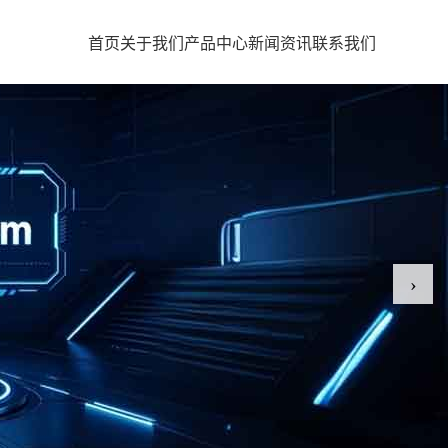
首页
关于我们
产品中心
新闻资讯
联系我们
›