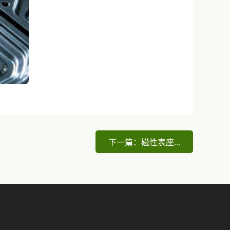
下一篇：磁性表座...