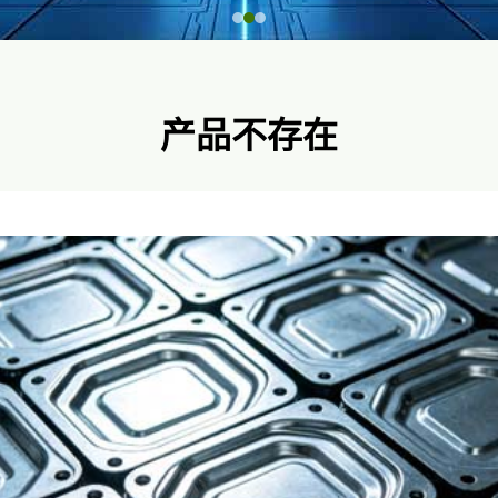
产品不存在